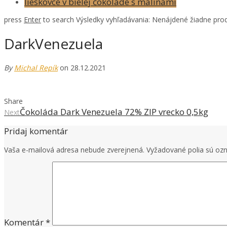
lieskovce v bielej čokoláde s malinami
press
Enter
to search
Výsledky vyhľadávania:
Nenájdené žiadne prod
DarkVenezuela
By
Michal Repík
on 28.12.2021
Share
Čokoláda Dark Venezuela 72% ZIP vrecko 0,5kg
Next
Pridaj komentár
Vaša e-mailová adresa nebude zverejnená.
Vyžadované polia sú o
Komentár
*