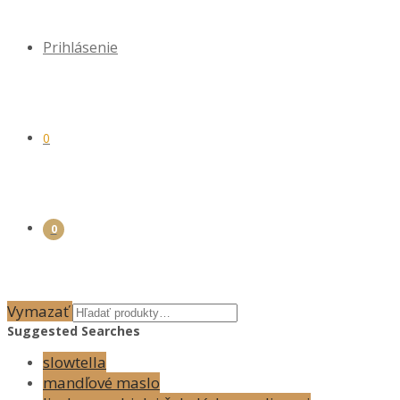
Prihlásenie
0
0
Vymazať
Suggested Searches
slowtella
mandľové maslo