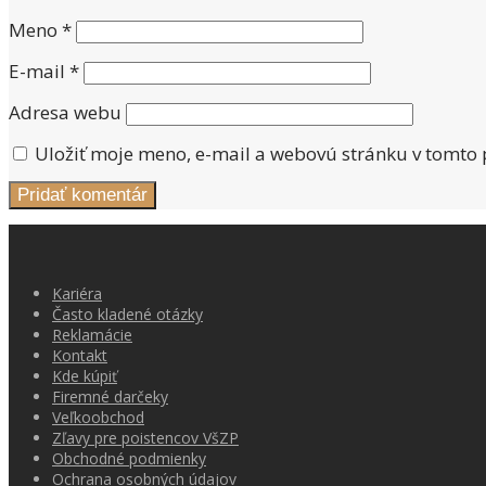
Meno
*
E-mail
*
Adresa webu
Uložiť moje meno, e-mail a webovú stránku v tomto
Kariéra
Často kladené otázky
Reklamácie
Kontakt
Kde kúpiť
Firemné darčeky
Veľkoobchod
Zľavy pre poistencov VšZP
Obchodné podmienky
Ochrana osobných údajov