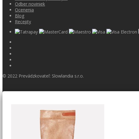
Odber noviniek
Ocenenia
Blog
Recepty
© 2022 Prevádzkovateľ: Slowlandia s.r.o.