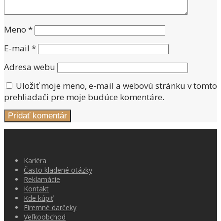
Meno
*
E-mail
*
Adresa webu
Uložiť moje meno, e-mail a webovú stránku v tomto
prehliadači pre moje budúce komentáre.
Kariéra
Často kladené otázky
Reklamácie
Kontakt
Kde kúpiť
Firemné darčeky
Veľkoobchod