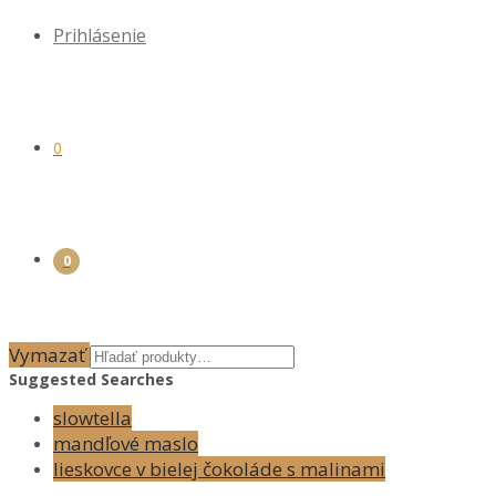
Prihlásenie
0
0
Vymazať
Suggested Searches
slowtella
mandľové maslo
lieskovce v bielej čokoláde s malinami