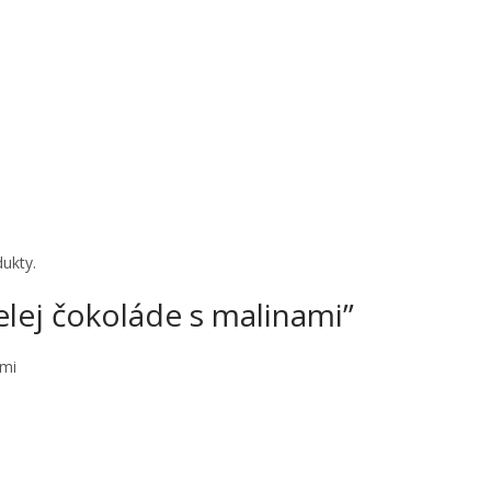
ukty.
ielej čokoláde s malinami”
ami