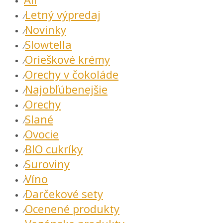
Letný výpredaj
⁄
Novinky
⁄
Slowtella
⁄
Orieškové krémy
⁄
Orechy v čokoláde
⁄
Najobľúbenejšie
⁄
Orechy
⁄
Slané
⁄
Ovocie
⁄
BIO cukríky
⁄
Suroviny
⁄
Víno
⁄
Darčekové sety
⁄
Ocenené produkty
⁄