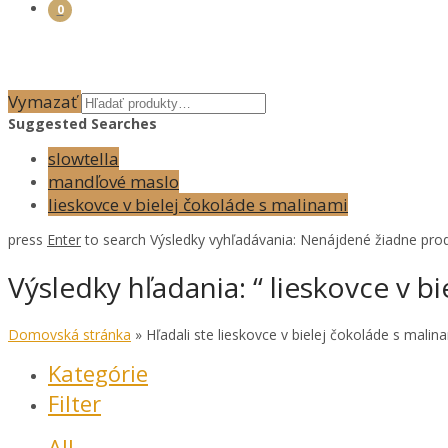
0
Vymazať
Suggested Searches
slowtella
mandľové maslo
lieskovce v bielej čokoláde s malinami
press
Enter
to search
Výsledky vyhľadávania:
Nenájdené žiadne prod
Výsledky hľadania: “ lieskovce v b
Domovská stránka
»
Hľadali ste lieskovce v bielej čokoláde s malin
Kategórie
Filter
All