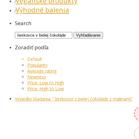
Vegánske produkty
⁄
Výhodné balenia
⁄
Search
Hľadať:
Vyhľadávanie
Zoradiť podľa
Default
Popularity
Average rating
Newness
Price: Low to High
Price: High to Low
Výsledky hľadania: “ lieskovce v bielej čokoláde s malinami”