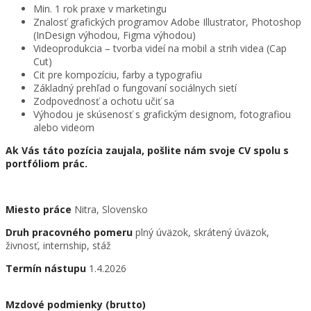
Min. 1 rok praxe v marketingu
Znalosť grafických programov Adobe Illustrator, Photoshop
(InDesign výhodou, Figma výhodou)
Videoprodukcia – tvorba videí na mobil a strih videa (Cap
Cut)
Cit pre kompozíciu, farby a typografiu
Základný prehľad o fungovaní sociálnych sietí
Zodpovednosť a ochotu učiť sa
Výhodou je skúsenosť s grafickým designom, fotografiou
alebo videom
Ak Vás táto pozícia zaujala, pošlite nám svoje CV spolu s
portfóliom prác.
Miesto práce
Nitra, Slovensko
Druh pracovného pomeru
plný úväzok, skrátený úväzok,
živnosť, internship, stáž
Termín nástupu
1.4.2026
Mzdové podmienky (brutto)