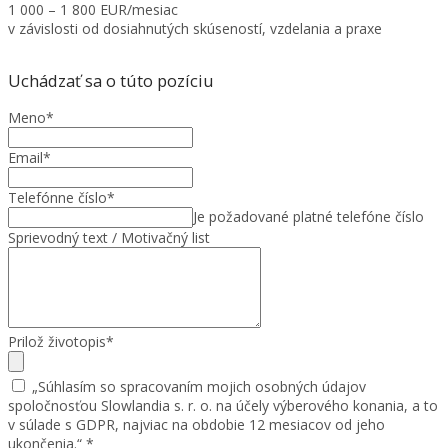
1 000 – 1 800 EUR/mesiac
v závislosti od dosiahnutých skúseností, vzdelania a praxe
Uchádzať sa o túto pozíciu
Meno
*
Email
*
Telefónne číslo
*
Je požadované platné telefóne číslo
Sprievodný text / Motivačný list
Prilož životopis
*
„Súhlasím so spracovaním mojich osobných údajov
spoločnosťou Slowlandia s. r. o. na účely výberového konania, a to
v súlade s GDPR, najviac na obdobie 12 mesiacov od jeho
ukončenia.“
*