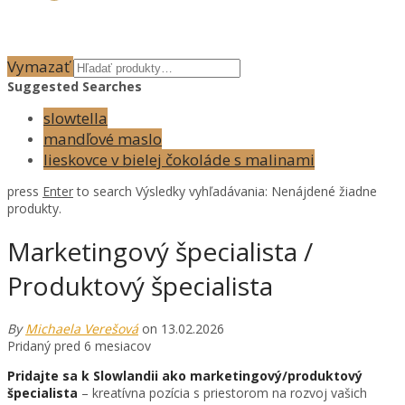
Vymazať
Suggested Searches
slowtella
mandľové maslo
lieskovce v bielej čokoláde s malinami
press
Enter
to search
Výsledky vyhľadávania:
Nenájdené žiadne
produkty.
Marketingový špecialista /
Produktový špecialista
By
Michaela Verešová
on 13.02.2026
Pridaný pred 6 mesiacov
Pridajte sa k Slowlandii ako marketingový/produktový
špecialista
– kreatívna pozícia s priestorom na rozvoj vašich