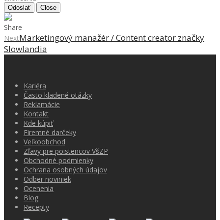
Odoslať
Close
Share
Marketingový manažér / Content creator značky
Next
Slowlandia
Kariéra
Často kladené otázky
Reklamácie
Kontakt
Kde kúpiť
Firemné darčeky
Veľkoobchod
Zľavy pre poistencov VšZP
Obchodné podmienky
Ochrana osobných údajov
Odber noviniek
Ocenenia
Blog
Recepty