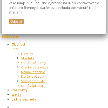
Vaše údaje budú použité výhradne na účely kontaktovania
ohľadom firemných darčekov a nebudú poskytnuté tretím
stranám.
Prihlásenie
Obchod
Späť
Novinky
Slowtella
Orieškové krémy
Orechy v čokoláde
Najobľúbenejšie
Darčekové sety
Všetky produkty
Letný výpredaj
Pre firmy
O nás
Letný výpredaj