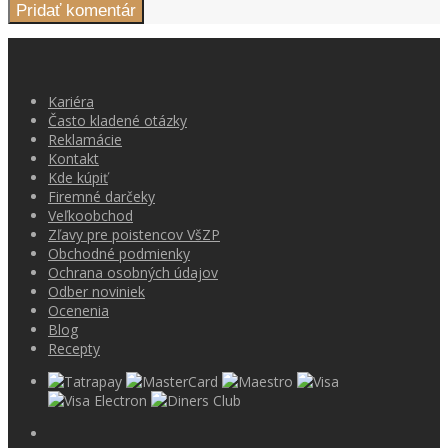
Kariéra
Často kladené otázky
Reklamácie
Kontakt
Kde kúpiť
Firemné darčeky
Veľkoobchod
Zľavy pre poistencov VšZP
Obchodné podmienky
Ochrana osobných údajov
Odber noviniek
Ocenenia
Blog
Recepty