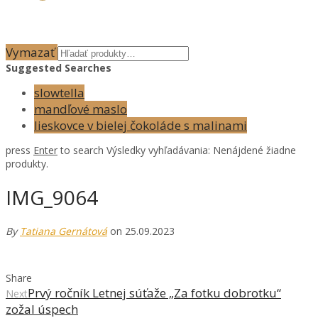
Vymazať
Suggested Searches
slowtella
mandľové maslo
lieskovce v bielej čokoláde s malinami
press
Enter
to search
Výsledky vyhľadávania:
Nenájdené žiadne
produkty.
IMG_9064
By
Tatiana Gernátová
on 25.09.2023
Share
Prvý ročník Letnej súťaže „Za fotku dobrotku“
Next
zožal úspech