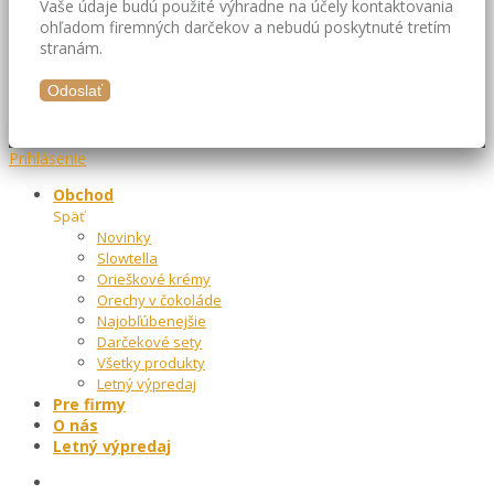
Vaše údaje budú použité výhradne na účely kontaktovania
ohľadom firemných darčekov a nebudú poskytnuté tretím
stranám.
Prihlásenie
Obchod
Späť
Novinky
Slowtella
Orieškové krémy
Orechy v čokoláde
Najobľúbenejšie
Darčekové sety
Všetky produkty
Letný výpredaj
Pre firmy
O nás
Letný výpredaj