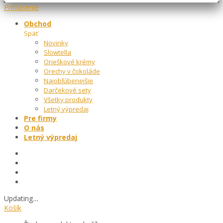
Prihlásenie
Obchod
Späť
Novinky
Slowtella
Orieškové krémy
Orechy v čokoláde
Najobľúbenejšie
Darčekové sety
Všetky produkty
Letný výpredaj
Pre firmy
O nás
Letný výpredaj
Updating
…
Košík