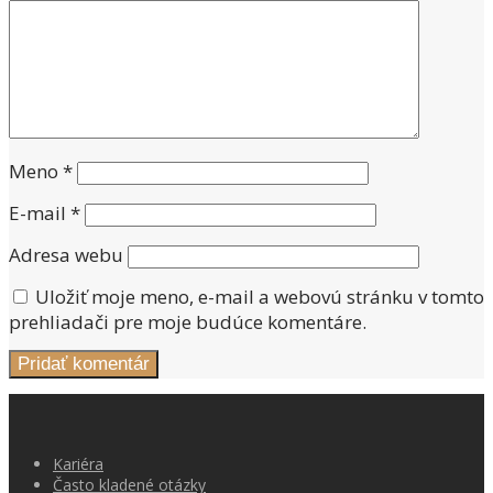
Meno
*
E-mail
*
Adresa webu
Uložiť moje meno, e-mail a webovú stránku v tomto
prehliadači pre moje budúce komentáre.
Kariéra
Často kladené otázky