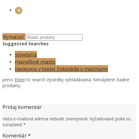
0
Vymazať
Suggested Searches
slowtella
mandľové maslo
lieskovce v bielej čokoláde s malinami
press
Enter
to search
Výsledky vyhľadávania:
Nenájdené žiadne
produkty.
Pridaj komentár
Vaša e-mailová adresa nebude zverejnená.
Vyžadované polia sú
označené
*
Komentár
*