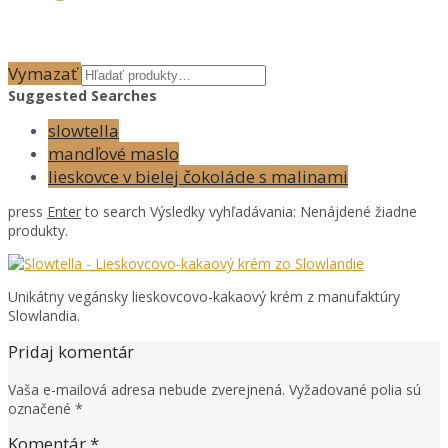
Vymazať
Suggested Searches
slowtella
mandľové maslo
lieskovce v bielej čokoláde s malinami
press
Enter
to search
Výsledky vyhľadávania:
Nenájdené žiadne
produkty.
Unikátny vegánsky lieskovcovo-kakaový krém z manufaktúry
Slowlandia.
Pridaj komentár
Vaša e-mailová adresa nebude zverejnená.
Vyžadované polia sú
označené
*
Komentár
*