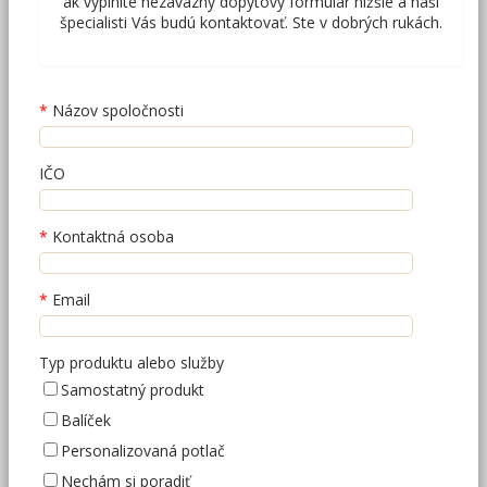
ak vyplníte nezáväzný dopytový formulár nižšie a naši
špecialisti Vás budú kontaktovať. Ste v dobrých rukách.
Názov spoločnosti
IČO
Kontaktná osoba
Email
Typ produktu alebo služby
Samostatný produkt
Balíček
Personalizovaná potlač
Nechám si poradiť