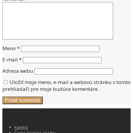
Meno
*
E-mail
*
Adresa webu
Uložiť moje meno, e-mail a webovú stránku v tomto
prehliadači pre moje budúce komentáre.
Kariéra
Často kladené otázky