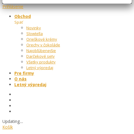
Prihlásenie
Obchod
Späť
Novinky
Slowtella
Orieškové krémy
Orechy v čokoláde
Najobľúbenejšie
Darčekové sety
Všetky produkty
Letný výpredaj
Pre firmy
O nás
Letný výpredaj
Updating
…
Košík