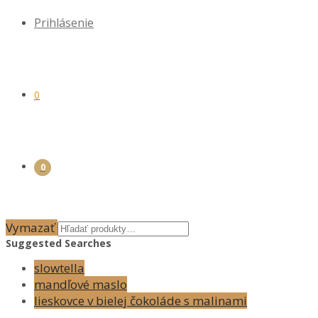
Prihlásenie
0
0
Vymazať
Suggested Searches
slowtella
mandľové maslo
lieskovce v bielej čokoláde s malinami