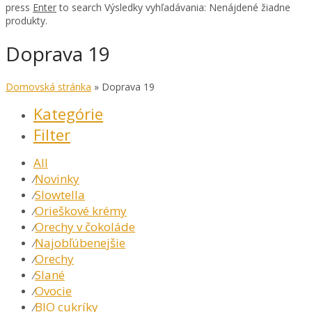
press
Enter
to search
Výsledky vyhľadávania:
Nenájdené žiadne
produkty.
Doprava 19
Domovská stránka
»
Doprava 19
Kategórie
Filter
All
Novinky
⁄
Slowtella
⁄
Orieškové krémy
⁄
Orechy v čokoláde
⁄
Najobľúbenejšie
⁄
Orechy
⁄
Slané
⁄
Ovocie
⁄
BIO cukríky
⁄