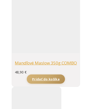
Mandľové Maslow 350g COMBO
48,90
€
Pridať do košíka