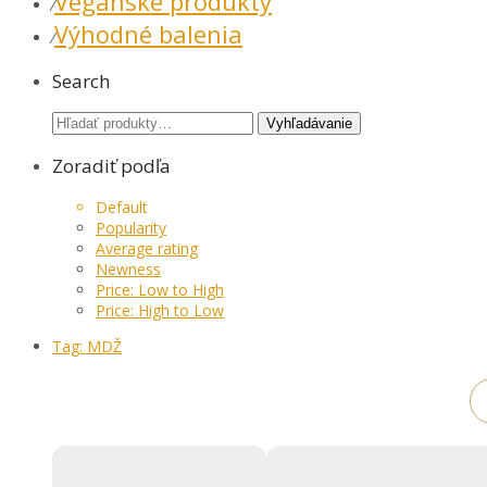
Vegánske produkty
⁄
Výhodné balenia
⁄
Search
Hľadať:
Vyhľadávanie
Zoradiť podľa
Default
Popularity
Average rating
Newness
Price: Low to High
Price: High to Low
Tag:
MDŽ