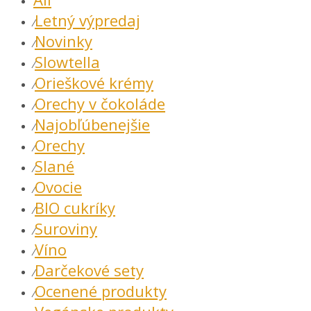
Letný výpredaj
⁄
Novinky
⁄
Slowtella
⁄
Orieškové krémy
⁄
Orechy v čokoláde
⁄
Najobľúbenejšie
⁄
Orechy
⁄
Slané
⁄
Ovocie
⁄
BIO cukríky
⁄
Suroviny
⁄
Víno
⁄
Darčekové sety
⁄
Ocenené produkty
⁄