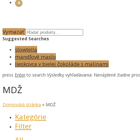
0
Vymazať
Suggested Searches
slowtella
mandľové maslo
lieskovce v bielej čokoláde s malinami
press
Enter
to search
Výsledky vyhľadávania:
Nenájdené žiadne prod
MDŽ
Domovská stránka
»
MDŽ
Kategórie
Filter
All