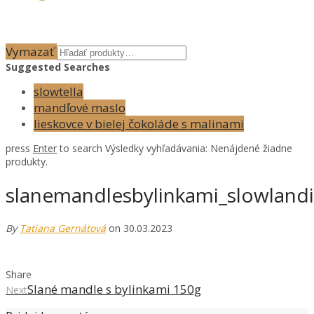
Vymazať
Suggested Searches
slowtella
mandľové maslo
lieskovce v bielej čokoláde s malinami
press
Enter
to search
Výsledky vyhľadávania:
Nenájdené žiadne
produkty.
slanemandlesbylinkami_slowland
By
Tatiana Gernátová
on 30.03.2023
Share
Slané mandle s bylinkami 150g
Next