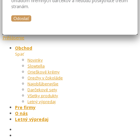
ohľadom firemných darčekov a nebudú poskytnuté tretím
stranám.
Prihlásenie
Obchod
Späť
Novinky
Slowtella
Orieškové krémy
Orechy v čokoláde
Najobľúbenejšie
Darčekové sety
Všetky produkty
Letný výpredaj
Pre firmy
O nás
Letný výpredaj