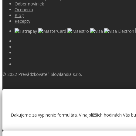
Odber noviniek
Ocenenia
Blog
Recepty
© 2022 Prevádzkovateľ: Slowlandia s.r.o.
Ďakujeme za vyplnenie formulára. V najbližších hodinách Vás 