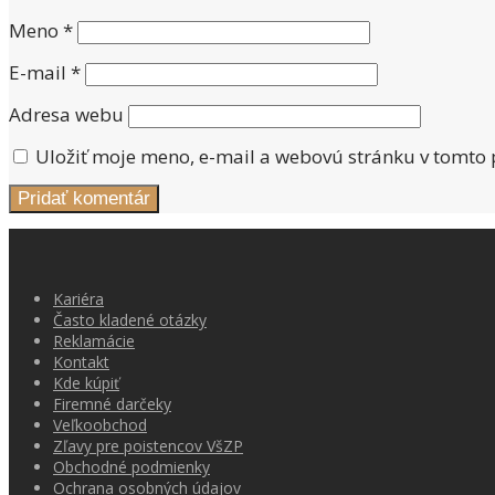
Meno
*
E-mail
*
Adresa webu
Uložiť moje meno, e-mail a webovú stránku v tomto
Kariéra
Často kladené otázky
Reklamácie
Kontakt
Kde kúpiť
Firemné darčeky
Veľkoobchod
Zľavy pre poistencov VšZP
Obchodné podmienky
Ochrana osobných údajov