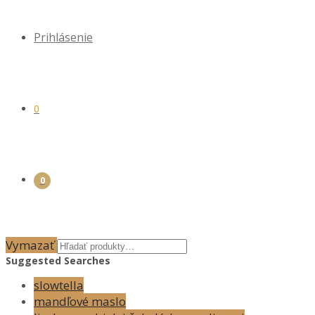
Prihlásenie
0
0
Vymazať
Suggested Searches
slowtella
mandľové maslo