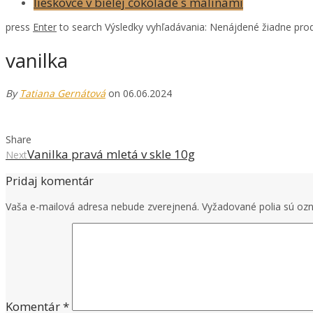
lieskovce v bielej čokoláde s malinami
press
Enter
to search
Výsledky vyhľadávania:
Nenájdené žiadne prod
vanilka
By
Tatiana Gernátová
on 06.06.2024
Share
Vanilka pravá mletá v skle 10g
Next
Pridaj komentár
Vaša e-mailová adresa nebude zverejnená.
Vyžadované polia sú o
Komentár
*