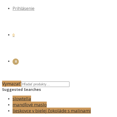
Prihlásenie
0
0
Vymazať
Suggested Searches
slowtella
mandľové maslo
lieskovce v bielej čokoláde s malinami