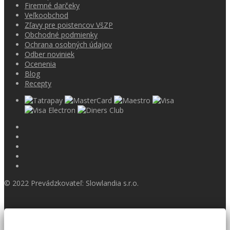
Firemné darčeky
Veľkoobchod
Zľavy pre poistencov VšZP
Obchodné podmienky
Ochrana osobných údajov
Odber noviniek
Ocenenia
Blog
Recepty
© 2022 Prevádzkovateľ: Slowlandia s.r.o.