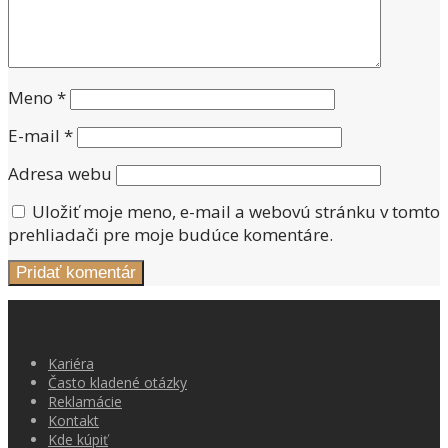
Meno
*
E-mail
*
Adresa webu
Uložiť moje meno, e-mail a webovú stránku v tomto
prehliadači pre moje budúce komentáre.
Kariéra
Často kladené otázky
Reklamácie
Kontakt
Kde kúpiť