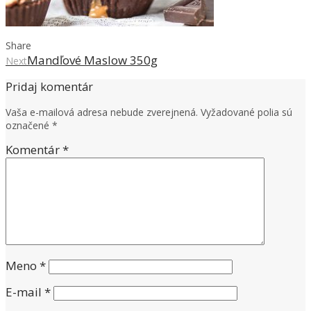
Share
Mandľové Maslow 350g
Next
Pridaj komentár
Vaša e-mailová adresa nebude zverejnená.
Vyžadované polia sú
označené
*
Komentár
*
Meno
*
E-mail
*