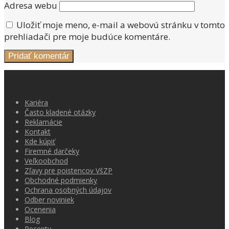
Adresa webu
Uložiť moje meno, e-mail a webovú stránku v tomto
prehliadači pre moje budúce komentáre.
Kariéra
Často kladené otázky
Reklamácie
Kontakt
Kde kúpiť
Firemné darčeky
Veľkoobchod
Zľavy pre poistencov VšZP
Obchodné podmienky
Ochrana osobných údajov
Odber noviniek
Ocenenia
Blog
Recepty