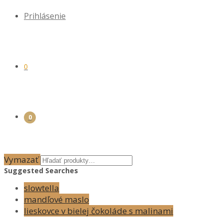
Prihlásenie
0
0
Vymazať
Suggested Searches
slowtella
mandľové maslo
lieskovce v bielej čokoláde s malinami