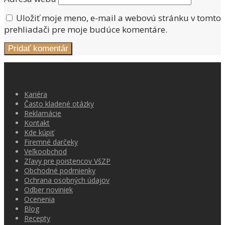
Uložiť moje meno, e-mail a webovú stránku v tomto
prehliadači pre moje budúce komentáre.
Kariéra
Často kladené otázky
Reklamácie
Kontakt
Kde kúpiť
Firemné darčeky
Veľkoobchod
Zľavy pre poistencov VšZP
Obchodné podmienky
Ochrana osobných údajov
Odber noviniek
Ocenenia
Blog
Recepty