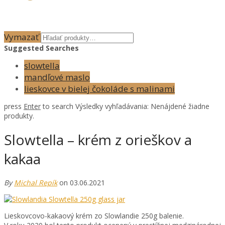
Vymazať
Suggested Searches
slowtella
mandľové maslo
lieskovce v bielej čokoláde s malinami
press
Enter
to search
Výsledky vyhľadávania:
Nenájdené žiadne
produkty.
Slowtella – krém z orieškov a
kakaa
By
Michal Repík
on 03.06.2021
Lieskovcovo-kakaový krém zo Slowlandie 250g balenie.