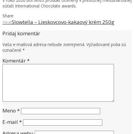
V roku 2020 bol tento produkt ocenený v prestížnej medzinárodnej
súťaži International Chocolate awards.
Share
Slowtella – Lieskovcovo-kakaový krém 250g
Next
Pridaj komentár
Vaša e-mailová adresa nebude zverejnená.
Vyžadované polia sú
označené
*
Komentár
*
Meno
*
E-mail
*
Adresa webu