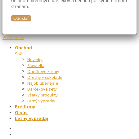
ohľadom firemných darčekov a nebudú poskytnuté tretím
stranám.
Prihlásenie
Obchod
Späť
Novinky
Slowtella
Orieškové krémy
Orechy v čokoláde
Najobľúbenejšie
Darčekové sety
Všetky produkty
Letný výpredaj
Pre firmy
O nás
Letný výpredaj