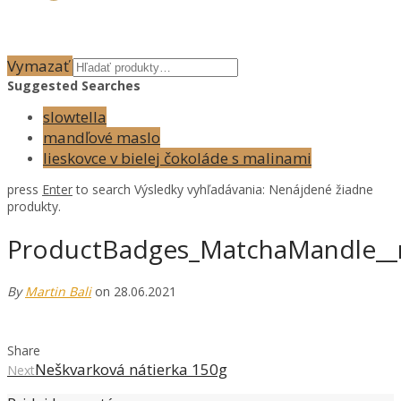
Vymazať
Suggested Searches
slowtella
mandľové maslo
lieskovce v bielej čokoláde s malinami
press
Enter
to search
Výsledky vyhľadávania:
Nenájdené žiadne
produkty.
ProductBadges_MatchaMandle__
By
Martin Bali
on 28.06.2021
Share
Neškvarková nátierka 150g
Next