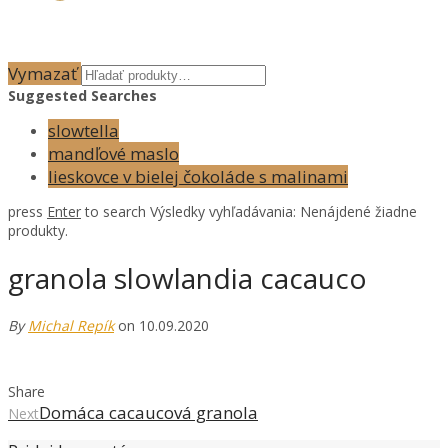
Vymazať
Suggested Searches
slowtella
mandľové maslo
lieskovce v bielej čokoláde s malinami
press
Enter
to search
Výsledky vyhľadávania:
Nenájdené žiadne
produkty.
granola slowlandia cacauco
By
Michal Repík
on 10.09.2020
Share
Domáca cacaucová granola
Next