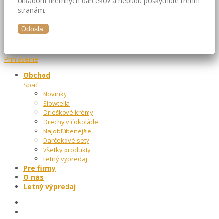
ohľadom firemných darčekov a nebudú poskytnuté tretím
stranám.
Prihlásenie
Obchod
Späť
Novinky
Slowtella
Orieškové krémy
Orechy v čokoláde
Najobľúbenejšie
Darčekové sety
Všetky produkty
Letný výpredaj
Pre firmy
O nás
Letný výpredaj