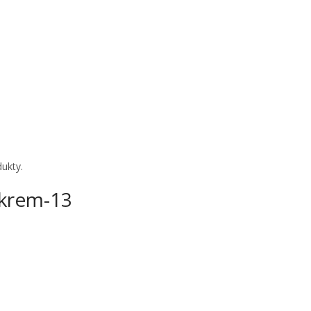
ukty.
ykrem-13