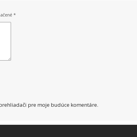
značené
*
 prehliadači pre moje budúce komentáre.