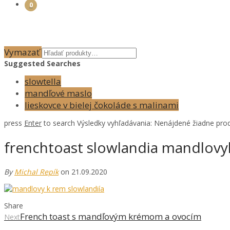
0
Vymazať
Suggested Searches
slowtella
mandľové maslo
lieskovce v bielej čokoláde s malinami
press
Enter
to search
Výsledky vyhľadávania:
Nenájdené žiadne prod
frenchtoast slowlandia mandlov
By
Michal Repík
on 21.09.2020
Share
French toast s mandľovým krémom a ovocím
Next