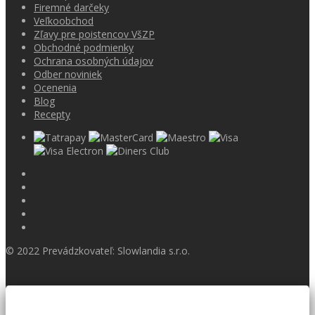
Firemné darčeky
Veľkoobchod
Zľavy pre poistencov VšZP
Obchodné podmienky
Ochrana osobných údajov
Odber noviniek
Ocenenia
Blog
Recepty
© 2022 Prevádzkovateľ: Slowlandia s.r.o.