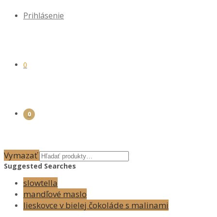
Prihlásenie
0
0
Vymazať
Suggested Searches
slowtella
mandľové maslo
lieskovce v bielej čokoláde s malinami