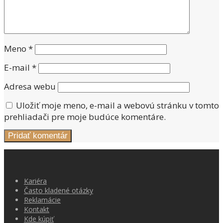
Meno
*
E-mail
*
Adresa webu
Uložiť moje meno, e-mail a webovú stránku v tomto
prehliadači pre moje budúce komentáre.
Kariéra
Často kladené otázky
Reklamácie
Kontakt
Kde kúpiť