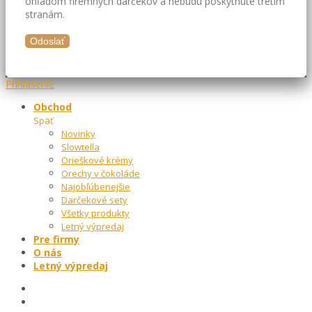
ohľadom firemných darčekov a nebudú poskytnuté tretím
stranám.
Prihlásenie
Obchod
Späť
Novinky
Slowtella
Orieškové krémy
Orechy v čokoláde
Najobľúbenejšie
Darčekové sety
Všetky produkty
Letný výpredaj
Pre firmy
O nás
Letný výpredaj