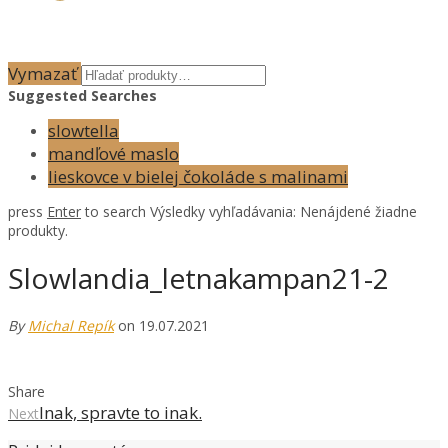
Vymazať
Suggested Searches
slowtella
mandľové maslo
lieskovce v bielej čokoláde s malinami
press
Enter
to search
Výsledky vyhľadávania:
Nenájdené žiadne
produkty.
Slowlandia_letnakampan21-2
By
Michal Repík
on 19.07.2021
Share
Inak, spravte to inak.
Next