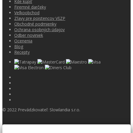
Kde kúpiť
Firemné darčeky
Veľkoobchod
Zľavy pre poistencov VšZP
Obchodné podmienky
Ochrana osobných údajov
Odber noviniek
Ocenenia
Blog
Recepty
© 2022 Prevádzkovateľ: Slowlandia s.r.o.