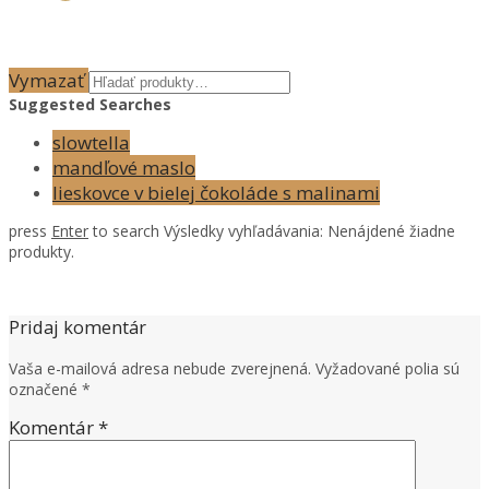
Vymazať
Suggested Searches
slowtella
mandľové maslo
lieskovce v bielej čokoláde s malinami
press
Enter
to search
Výsledky vyhľadávania:
Nenájdené žiadne
produkty.
Pridaj komentár
Vaša e-mailová adresa nebude zverejnená.
Vyžadované polia sú
označené
*
Komentár
*