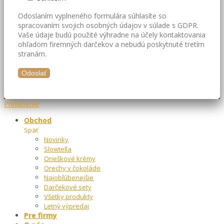
Odoslaním vyplneného formulára súhlasíte so
spracovaním svojich osobných údajov v súlade s GDPR.
Vaše údaje budú použité výhradne na účely kontaktovania
ohľadom firemných darčekov a nebudú poskytnuté tretím
stranám.
Prihlásenie
Obchod
Späť
Novinky
Slowtella
Orieškové krémy
Orechy v čokoláde
Najobľúbenejšie
Darčekové sety
Všetky produkty
Letný výpredaj
Pre firmy