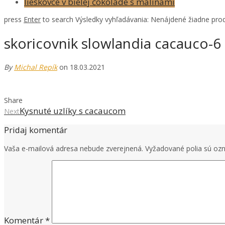
lieskovce v bielej čokoláde s malinami
press
Enter
to search
Výsledky vyhľadávania:
Nenájdené žiadne prod
skoricovnik slowlandia cacauco-6
By
Michal Repík
on 18.03.2021
Share
Kysnuté uzlíky s cacaucom
Next
Pridaj komentár
Vaša e-mailová adresa nebude zverejnená.
Vyžadované polia sú o
Komentár
*