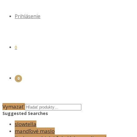
Prihlásenie
0
0
Vymazať
Suggested Searches
slowtella
mandľové maslo