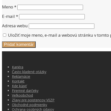
Meno
*
E-mail
*
Adresa webu
Uložiť moje meno, e-mail a webovú stránku v tomto
Kariéra
Často kladené otázky
Reklamácie
Kontakt
Kde kúpiť
Firemné darčeky
Veľkoobchod
Zľavy pre poistencov VšZP
Obchodné podmienky
Ochrana osobných údajov