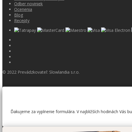
Odber noviniek
Ocenenia
Blog
Recepty
© 2022 Prevádzkovateľ: Slowlandia s.r.o.
Ďakujeme za vyplnenie formulára. V najbližších hodinách Vás 