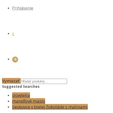
Prihlásenie
0
0
Vymazať
Suggested Searches
slowtella
mandľové maslo
lieskovce v bielej čokoláde s malinami