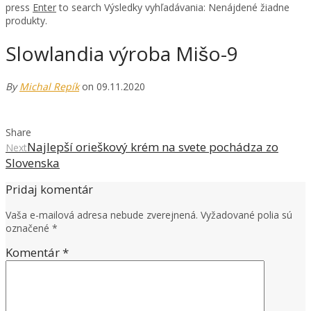
press
Enter
to search
Výsledky vyhľadávania:
Nenájdené žiadne
produkty.
Slowlandia výroba Mišo-9
By
Michal Repík
on 09.11.2020
Share
Najlepší orieškový krém na svete pochádza zo
Next
Slovenska
Pridaj komentár
Vaša e-mailová adresa nebude zverejnená.
Vyžadované polia sú
označené
*
Komentár
*