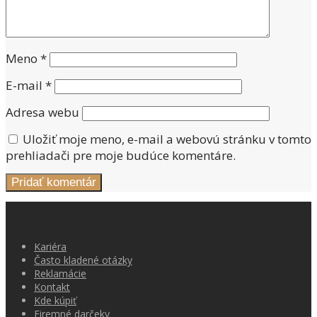
Meno
*
E-mail
*
Adresa webu
Uložiť moje meno, e-mail a webovú stránku v tomto
prehliadači pre moje budúce komentáre.
Kariéra
Často kladené otázky
Reklamácie
Kontakt
Kde kúpiť
Firemné darčeky