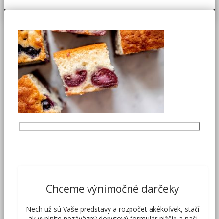
Chceme výnimočné darčeky
Nech už sú Vaše predstavy a rozpočet akékoľvek, stačí
ak vyplníte nezáväzný dopytový formulár nižšie a naši