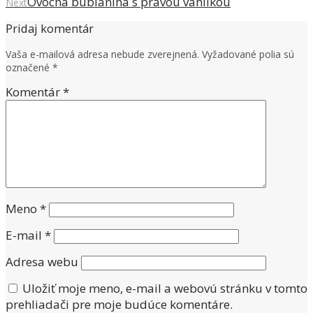
Ovocná bublanina s pravou vanilkou
Next
Pridaj komentár
Vaša e-mailová adresa nebude zverejnená.
Vyžadované polia sú
označené
*
Komentár
*
Meno
*
E-mail
*
Adresa webu
Uložiť moje meno, e-mail a webovú stránku v tomto
prehliadači pre moje budúce komentáre.