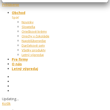
Prihlásenie
Obchod
Späť
Novinky
Slowtella
Orieškové krémy
Orechy v čokoláde
Najobľúbenejšie
Darčekové sety
Všetky produkty
Letný výpredaj
Pre firmy
O nás
Letný výpredaj
Updating
…
Košík