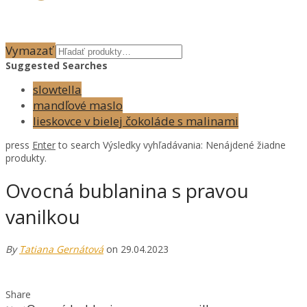
Vymazať
Suggested Searches
slowtella
mandľové maslo
lieskovce v bielej čokoláde s malinami
press
Enter
to search
Výsledky vyhľadávania:
Nenájdené žiadne
produkty.
Ovocná bublanina s pravou
vanilkou
By
Tatiana Gernátová
on 29.04.2023
Share