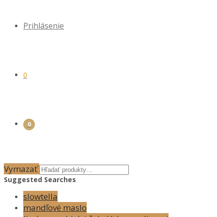
Prihlásenie
0
0
Vymazať
Suggested Searches
slowtella
mandľové maslo