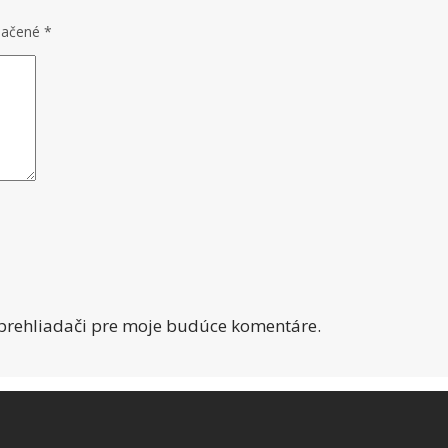
značené
*
 prehliadači pre moje budúce komentáre.