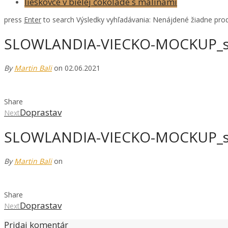
lieskovce v bielej čokoláde s malinami
press
Enter
to search
Výsledky vyhľadávania:
Nenájdené žiadne prod
SLOWLANDIA-VIECKO-MOCKUP_s
By
Martin Bali
on 02.06.2021
Share
Doprastav
Next
SLOWLANDIA-VIECKO-MOCKUP_s
By
Martin Bali
on
Share
Doprastav
Next
Pridaj komentár