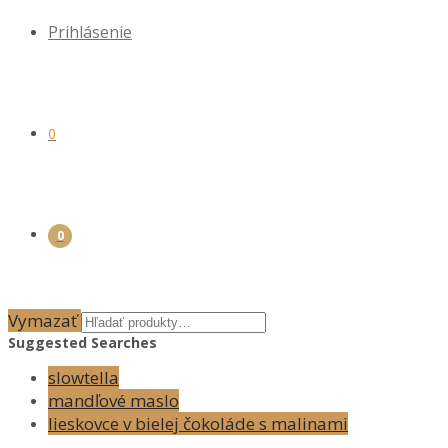
Prihlásenie
0
0
Vymazať
Suggested Searches
slowtella
mandľové maslo
lieskovce v bielej čokoláde s malinami