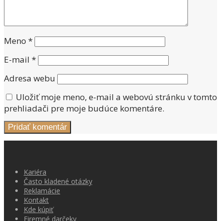
Meno
*
E-mail
*
Adresa webu
Uložiť moje meno, e-mail a webovú stránku v tomto
prehliadači pre moje budúce komentáre.
Kariéra
Často kladené otázky
Reklamácie
Kontakt
Kde kúpiť
Firemné darčeky