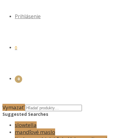
Prihlásenie
0
0
Vymazať
Suggested Searches
slowtella
mandľové maslo