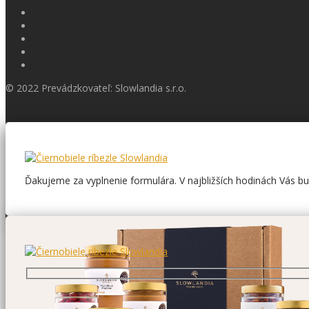
© 2022 Prevádzkovateľ: Slowlandia s.r.o.
Ďakujeme za vyplnenie formulára. V najbližších hodinách Vás 