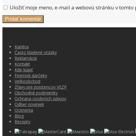
Uložiť moje meno, e-mail a webovú stránku v tomto
Kariéra
Často kladené otázky
Reklamácie
Kontakt
Kde kúpiť
Firemné darčeky
Veľkoobchod
Zľavy pre poistencov VšZP
Obchodné podmienky
Ochrana osobných údajov
Odber noviniek
Ocenenia
Blog
Recepty