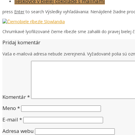
lieskovce v bielej čokoláde s malinami
press
Enter
to search
Výsledky vyhľadávania:
Nenájdené žiadne prod
Chrumkavé lyofilizované čierne ríbezle sme zahalili do pravej bielej 
Pridaj komentár
Vaša e-mailová adresa nebude zverejnená.
Vyžadované polia sú o
Komentár
*
Meno
*
E-mail
*
Adresa webu