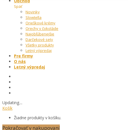
Obchod
Späť
Novinky
Slowtella
Orieškové krémy
Orechy v čokoláde
Najobľúbenejšie
Darčekové sety
Všetky produkty
Letný výpredaj
Pre firmy
O nás
Letný výpredaj
Updating
…
Košík
Žiadne produkty v košíku.
Pokračovať v nakupovaní