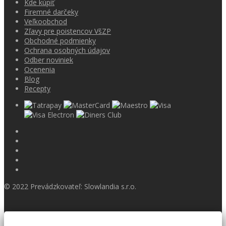
Kde kúpiť
Firemné darčeky
Veľkoobchod
Zľavy pre poistencov VšZP
Obchodné podmienky
Ochrana osobných údajov
Odber noviniek
Ocenenia
Blog
Recepty
© 2022 Prevádzkovateľ: Slowlandia s.r.o.