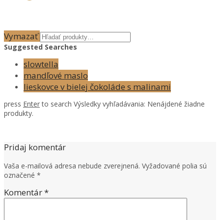
Vymazať
Suggested Searches
slowtella
mandľové maslo
lieskovce v bielej čokoláde s malinami
press
Enter
to search
Výsledky vyhľadávania:
Nenájdené žiadne
produkty.
Pridaj komentár
Vaša e-mailová adresa nebude zverejnená.
Vyžadované polia sú
označené
*
Komentár
*