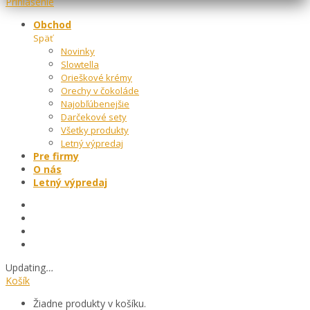
Prihlásenie
Obchod
Späť
Novinky
Slowtella
Orieškové krémy
Orechy v čokoláde
Najobľúbenejšie
Darčekové sety
Všetky produkty
Letný výpredaj
Pre firmy
O nás
Letný výpredaj
Updating
…
Košík
Žiadne produkty v košíku.