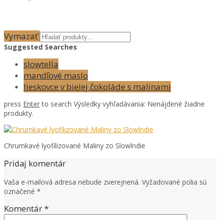
Vymazať
Suggested Searches
slowtella
mandľové maslo
lieskovce v bielej čokoláde s malinami
press
Enter
to search
Výsledky vyhľadávania:
Nenájdené žiadne
produkty.
Chrumkavé lyofilizované Maliny zo Slowlndie
Pridaj komentár
Vaša e-mailová adresa nebude zverejnená.
Vyžadované polia sú
označené
*
Komentár
*