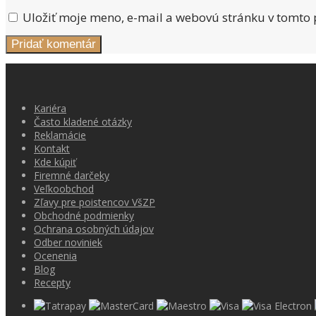
Uložiť moje meno, e-mail a webovú stránku v tomto
Kariéra
Často kladené otázky
Reklamácie
Kontakt
Kde kúpiť
Firemné darčeky
Veľkoobchod
Zľavy pre poistencov VšZP
Obchodné podmienky
Ochrana osobných údajov
Odber noviniek
Ocenenia
Blog
Recepty