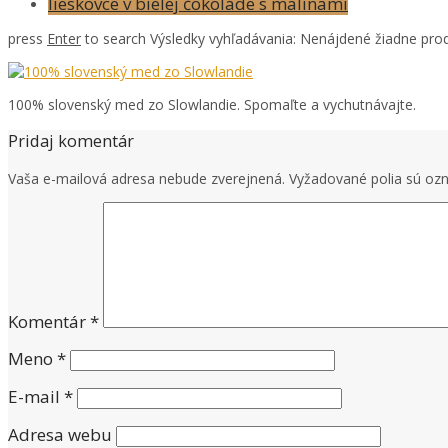
lieskovce v bielej čokoláde s malinami
press
Enter
to search
Výsledky vyhľadávania:
Nenájdené žiadne prod
100% slovenský med zo Slowlandie. Spomaľte a vychutnávajte.
Pridaj komentár
Vaša e-mailová adresa nebude zverejnená.
Vyžadované polia sú o
Komentár
*
Meno
*
E-mail
*
Adresa webu