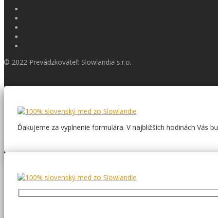
© 2022 Prevádzkovateľ: Slowlandia s.r.o.
Ďakujeme za vyplnenie formulára. V najbližších hodinách Vás 