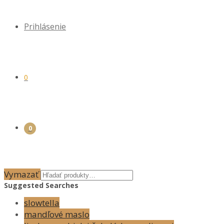
Prihlásenie
0
0
Vymazať
Suggested Searches
slowtella
mandľové maslo