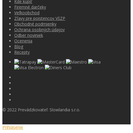
Kde kúpiť
Firemné darčeky
Veľkoobchod
Zľavy pre poistencov VšZP
Obchodné podmienky
Ochrana osobných údajov
Odber noviniek
Ocenenia
Blog
Recepty
© 2022 Prevádzkovateľ: Slowlandia s.r.o.
Prihlásenie