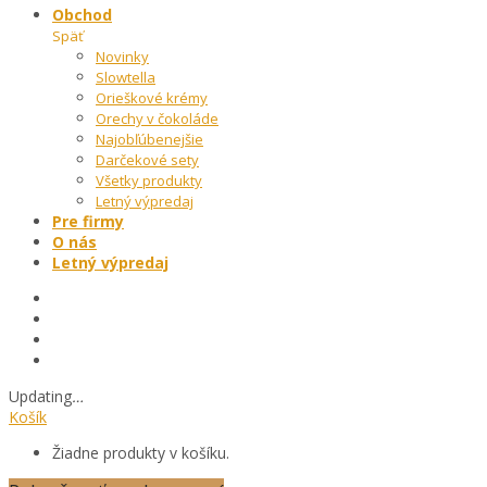
Obchod
Späť
Novinky
Slowtella
Orieškové krémy
Orechy v čokoláde
Najobľúbenejšie
Darčekové sety
Všetky produkty
Letný výpredaj
Pre firmy
O nás
Letný výpredaj
Updating
…
Košík
Žiadne produkty v košíku.