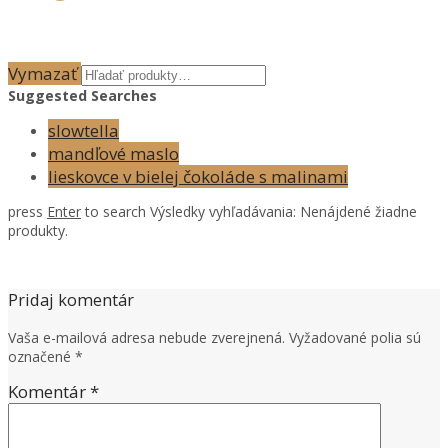
Vymazať
Suggested Searches
slowtella
mandľové maslo
lieskovce v bielej čokoláde s malinami
press
Enter
to search
Výsledky vyhľadávania:
Nenájdené žiadne
produkty.
Pridaj komentár
Vaša e-mailová adresa nebude zverejnená.
Vyžadované polia sú
označené
*
Komentár
*