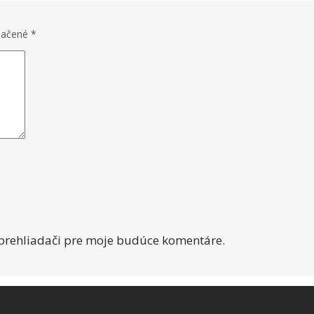
značené
*
 prehliadači pre moje budúce komentáre.