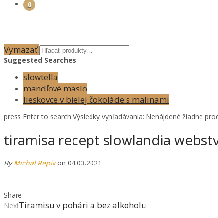
0
Vymazať
Suggested Searches
slowtella
mandľové maslo
lieskovce v bielej čokoláde s malinami
press
Enter
to search
Výsledky vyhľadávania:
Nenájdené žiadne prod
tiramisa recept slowlandia webst
By
Michal Repík
on 04.03.2021
Share
Tiramisu v pohári a bez alkoholu
Next