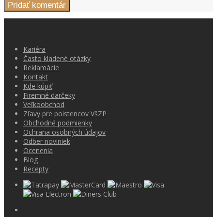
Kariéra
Často kladené otázky
Reklamácie
Kontakt
Kde kúpiť
Firemné darčeky
Veľkoobchod
Zľavy pre poistencov VšZP
Obchodné podmienky
Ochrana osobných údajov
Odber noviniek
Ocenenia
Blog
Recepty