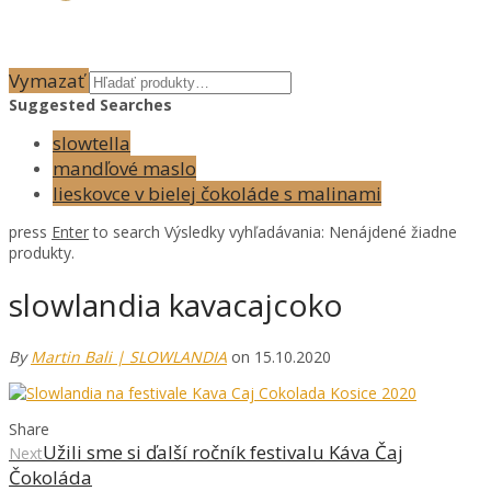
Vymazať
Suggested Searches
slowtella
mandľové maslo
lieskovce v bielej čokoláde s malinami
press
Enter
to search
Výsledky vyhľadávania:
Nenájdené žiadne
produkty.
slowlandia kavacajcoko
By
Martin Bali | SLOWLANDIA
on 15.10.2020
Share
Užili sme si ďalší ročník festivalu Káva Čaj
Next
Čokoláda