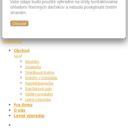
Vaše údaje budú použité výhradne na účely kontaktovania
ohľadom firemných darčekov a nebudú poskytnuté tretím
stranám.
Prihlásenie
Obchod
Späť
Novinky
Slowtella
Orieškové krémy
Orechy v čokoláde
Najobľúbenejšie
Darčekové sety
Všetky produkty
Letný výpredaj
Pre firmy
O nás
Letný výpredaj