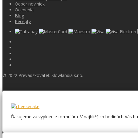
Odber noviniek
Ocenenia
Blog
Recepty
© 2022 Prevádzkovateľ: Slowlandia s.r.o.
Ďakujeme za vyplnenie formulára. V najbližších hodinách Vás 