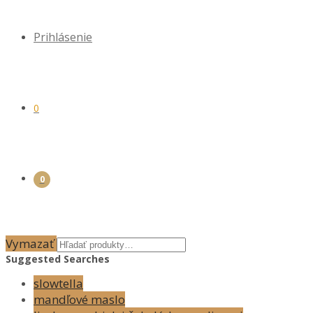
Prihlásenie
0
0
Vymazať
Suggested Searches
slowtella
mandľové maslo