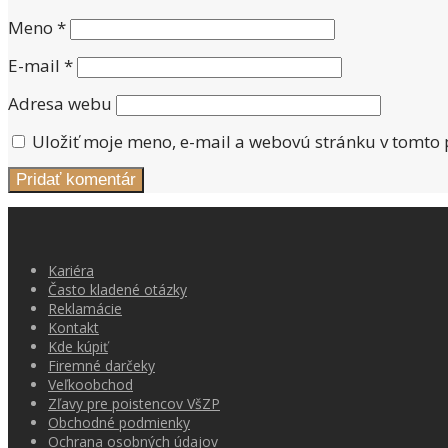
Meno
*
E-mail
*
Adresa webu
Uložiť moje meno, e-mail a webovú stránku v tomto
Kariéra
Často kladené otázky
Reklamácie
Kontakt
Kde kúpiť
Firemné darčeky
Veľkoobchod
Zľavy pre poistencov VšZP
Obchodné podmienky
Ochrana osobných údajov