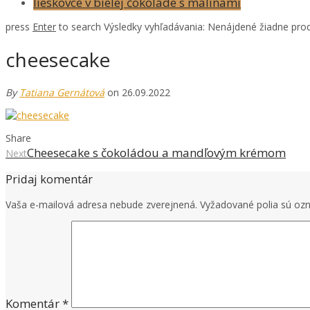
lieskovce v bielej čokoláde s malinami
press
Enter
to search
Výsledky vyhľadávania:
Nenájdené žiadne prod
cheesecake
By
Tatiana Gernátová
on 26.09.2022
Share
Cheesecake s čokoládou a mandľovým krémom
Next
Pridaj komentár
Vaša e-mailová adresa nebude zverejnená.
Vyžadované polia sú o
Komentár
*