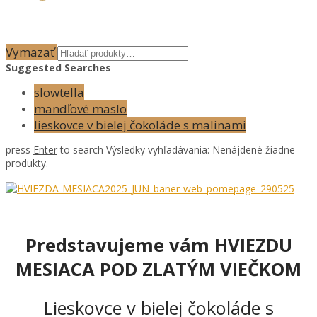
Vymazať
Suggested Searches
slowtella
mandľové maslo
lieskovce v bielej čokoláde s malinami
press
Enter
to search
Výsledky vyhľadávania:
Nenájdené žiadne
produkty.
Predstavujeme vám HVIEZDU
MESIACA POD ZLATÝM VIEČKOM
Lieskovce v bielej čokoláde s