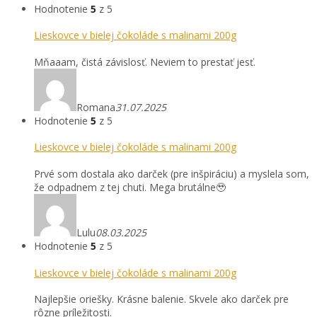
Hodnotenie
5
z 5
Lieskovce v bielej čokoláde s malinami 200g
Mňaaam, čistá závislosť. Neviem to prestať jesť.
Romana
31.07.2025
Hodnotenie
5
z 5
Lieskovce v bielej čokoláde s malinami 200g
Prvé som dostala ako darček (pre inšpiráciu) a myslela som,
že odpadnem z tej chuti. Mega brutálne🥹
Lulu
08.03.2025
Hodnotenie
5
z 5
Lieskovce v bielej čokoláde s malinami 200g
Najlepšie oriešky. Krásne balenie. Skvele ako darček pre
rôzne príležitosti.