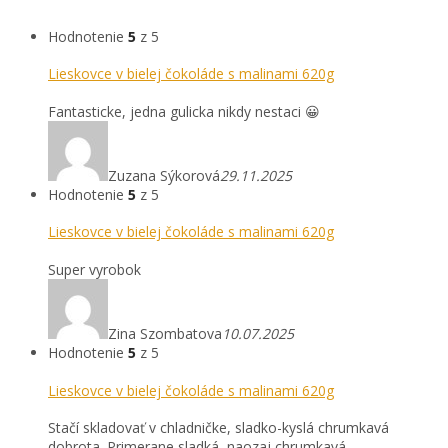
Hodnotenie
5
z 5
Lieskovce v bielej čokoláde s malinami 620g
Fantasticke, jedna gulicka nikdy nestaci 😀
Zuzana Sýkorová
29.11.2025
Hodnotenie
5
z 5
Lieskovce v bielej čokoláde s malinami 620g
Super vyrobok
Zina Szombatova
10.07.2025
Hodnotenie
5
z 5
Lieskovce v bielej čokoláde s malinami 620g
Stačí skladovať v chladničke, sladko-kyslá chrumkavá
dobrota. Primerane sladká, naozaj chrumkavá.