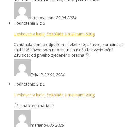
strakovasona
25.08.2024
Hodnotenie
5
z 5
Lieskovce v bielej čokoláde s malinami 620g
Ochutnala som a odpálilo mi dekel z tej úžasnej kombinácie
chutí! Už dávno som neochutnala niečo tak výnimočné.
Závislosť od prvého zjedeného orecha 👌
Erika P.
29.05.2024
Hodnotenie
5
z 5
Lieskovce v bielej čokoláde s malinami 200g
Úžasná kombinácia 👍
marian
04.05.2026