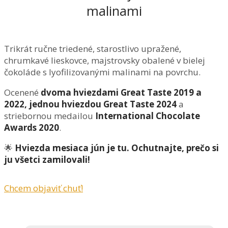
malinami
Trikrát ručne triedené, starostlivo upražené,
chrumkavé lieskovce, majstrovsky obalené v bielej
čokoláde s lyofilizovanými malinami na povrchu.
Ocenené
dvoma hviezdami Great Taste 2019
a
2022, jednou hviezdou Great Taste 2024
a
striebornou medailou
International Chocolate
Awards 2020
.
🌟
Hviezda mesiaca jún je tu. Ochutnajte, prečo si
ju všetci zamilovali!
Chcem objaviť chuť!