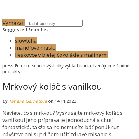
Vymazať
Suggested Searches
slowtella
mandľové maslo
lieskovce v bielej čokoláde s malinami
press
Enter
to search
Výsledky vyhľadávania:
Nenájdené žiadne
produkty.
Mrkvový koláč s vanilkou
By
Tatiana Gernátová
on 14.11.2022
Neviete, čo s mrkvou? Vyskúšajte mrkvový koláč s
vanilkou! Jeho príprava je jednoduchá a chuť
fantastická, takže sa ho nemusíte báť ponúknuť
návšteve ani si pri ňom užiť zdravé mlsanie s