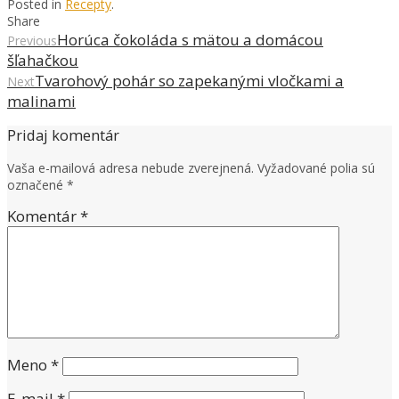
Posted in
Recepty
.
Share
Horúca čokoláda s mätou a domácou
Previous
šľahačkou
Tvarohový pohár so zapekanými vločkami a
Next
malinami
Pridaj komentár
Vaša e-mailová adresa nebude zverejnená.
Vyžadované polia sú
označené
*
Komentár
*
Meno
*
E-mail
*