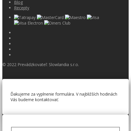
Blog
Recepty
© 2022 Prevádzkovateľ: Slowlandia s.r.o.
Ďakujeme za vyplnenie formulára. V najbližších hodinách
Vás budeme kontaktovať.