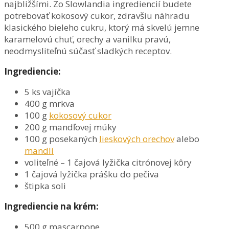
najbližšími. Zo Slowlandia ingrediencií budete
potrebovať kokosový cukor, zdravšiu náhradu
klasického bieleho cukru, ktorý má skvelú jemne
karamelovú chuť, orechy a vanilku pravú,
neodmysliteľnú súčasť sladkých receptov.
Ingrediencie:
5 ks vajíčka
400 g mrkva
100 g
kokosový cukor
200 g mandľovej múky
100 g posekaných
lieskových orechov
alebo
mandlí
voliteľné – 1 čajová lyžička citrónovej kôry
1 čajová lyžička prášku do pečiva
štipka soli
Ingrediencie na krém:
500 g mascarpone