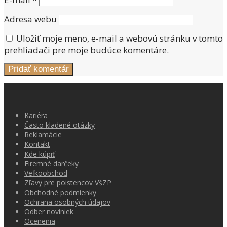
Adresa webu
Uložiť moje meno, e-mail a webovú stránku v tomto
prehliadači pre moje budúce komentáre.
Kariéra
Často kladené otázky
Reklamácie
Kontakt
Kde kúpiť
Firemné darčeky
Veľkoobchod
Zľavy pre poistencov VšZP
Obchodné podmienky
Ochrana osobných údajov
Odber noviniek
Ocenenia