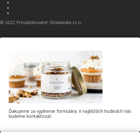
© 2022 Prevádzkovateľ: Slowlandia s.r.o.
Ďakujeme za vyplnenie formulára. V najbližších hodinách Vás
budeme kontaktovať.