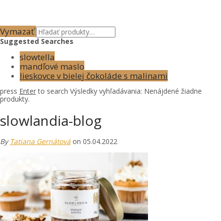
Vymazať
Suggested Searches
slowtella
mandľové maslo
lieskovce v bielej čokoláde s malinami
press
Enter
to search
Výsledky vyhľadávania:
Nenájdené žiadne
produkty.
slowlandia-blog
By
Tatiana Gernátová
on 05.04.2022