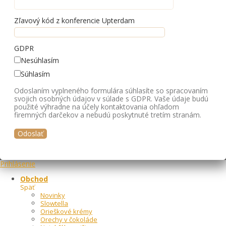
Zľavový kód z konferencie Upterdam
GDPR
Nesúhlasím
Súhlasím
Odoslaním vyplneného formulára súhlasíte so spracovaním
svojich osobných údajov v súlade s GDPR. Vaše údaje budú
použité výhradne na účely kontaktovania ohľadom
firemných darčekov a nebudú poskytnuté tretím stranám.
Prihlásenie
Obchod
Späť
Novinky
Slowtella
Orieškové krémy
Orechy v čokoláde