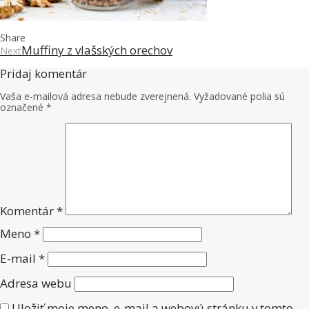
Share
Muffiny z vlašských orechov
Next
Pridaj komentár
Vaša e-mailová adresa nebude zverejnená.
Vyžadované polia sú
označené
*
Komentár
*
Meno
*
E-mail
*
Adresa webu
Uložiť moje meno, e-mail a webovú stránku v tomto