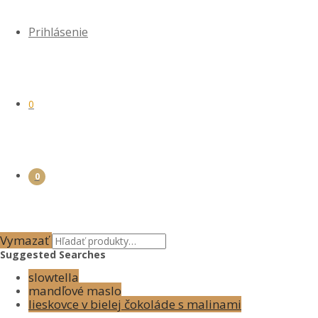
Prihlásenie
0
0
Vymazať
Suggested Searches
slowtella
mandľové maslo
lieskovce v bielej čokoláde s malinami