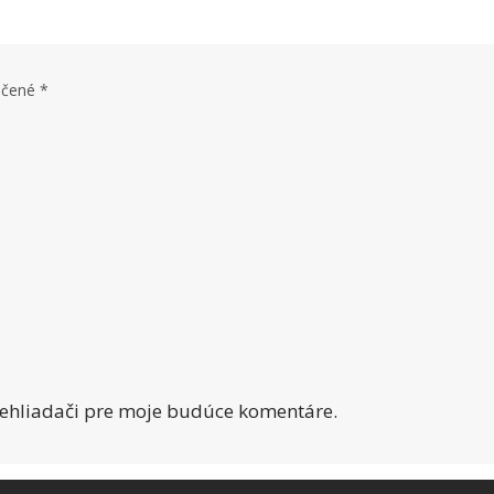
ačené
*
rehliadači pre moje budúce komentáre.