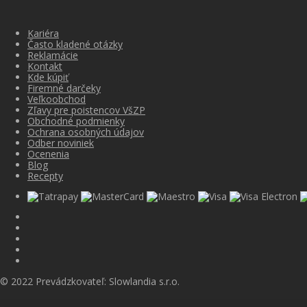
Kariéra
Často kladené otázky
Reklamácie
Kontakt
Kde kúpiť
Firemné darčeky
Veľkoobchod
Zľavy pre poistencov VšZP
Obchodné podmienky
Ochrana osobných údajov
Odber noviniek
Ocenenia
Blog
Recepty
© 2022 Prevádzkovateľ: Slowlandia s.r.o.