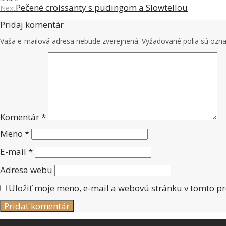
Pečené croissanty s pudingom a Slowtellou
Next
Pridaj komentár
Vaša e-mailová adresa nebude zverejnená.
Vyžadované polia sú ozn
Komentár
*
Meno
*
E-mail
*
Adresa webu
Uložiť moje meno, e-mail a webovú stránku v tomto p