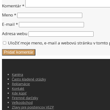
Komentár
*
Meno
*
E-mail
*
Adresa webu
Uložiť moje meno, e-mail a webovú stránku v tomto
Kariéra
Často kladené otázky
Reklamácie
Kontakt
Kde kúpiť
Firemné darčeky
Veľkoobchod
Zľavy pre poistencov VšZP