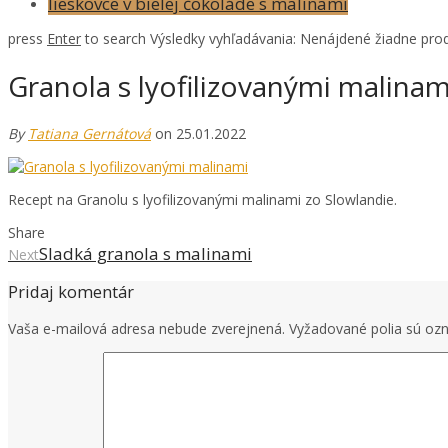
lieskovce v bielej čokoláde s malinami
press
Enter
to search
Výsledky vyhľadávania:
Nenájdené žiadne prod
Granola s lyofilizovanými malinam
By
Tatiana Gernátová
on 25.01.2022
Recept na Granolu s lyofilizovanými malinami zo Slowlandie.
Share
Sladká granola s malinami
Next
Pridaj komentár
Vaša e-mailová adresa nebude zverejnená.
Vyžadované polia sú o