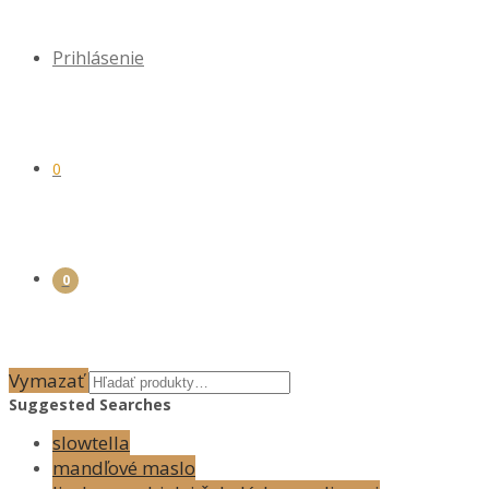
Prihlásenie
0
0
Vymazať
Suggested Searches
slowtella
mandľové maslo