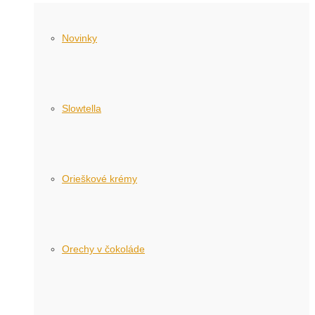
Novinky
Slowtella
Orieškové krémy
Orechy v čokoláde