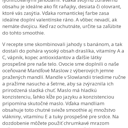
obsahu je ideálne ako fit raňajky, desiata či olovrant,
ktoré vás zasýtia. Vďaka romantickej farbe zasa
ideálne doplní valentínske ráno. A vôbec nevadí, ak
nemáte dvojicu. Keď raz ochutnáte, určite sa zaľúbite
do tohto smoothie.
V recepte sme skombinovali jahody s banánom, a tak
dostali do pohára vysoký obsah draslíka, vitamíny A a
C, vápnik, kopec antioxidantov a ďalšie látky
prospešné pre naše telo. Ovocie sme doplnili o naše
oceňované Mandľové Maslow z výberových jemne
pražených mandlí. Mandle v Slowlandii triedime ručne
a pražíme nasucho a šetrne, aby sa zvýraznila ich
prirodzená sladká chuť. Maslo má hladkú
konzistenciu, ľahko kĺže po jazyku a konzistenciou
pripomína skutočné maslo. Vďaka mandliam
obsahuje toto chutné svieže smoothie aj množstvo
vlákniny, vitamínu E a tuky prospešné pre srdce. Na
dozdobenie môžete použiť chrumkavé mrazom