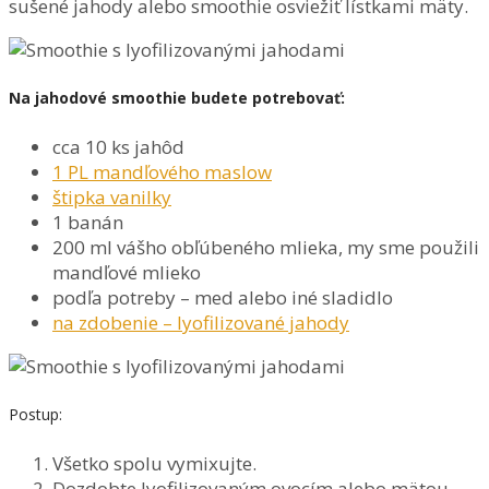
sušené jahody alebo smoothie osviežiť lístkami mäty.
Na jahodové smoothie budete potrebovať:
cca 10 ks jahôd
1 PL mandľového maslow
štipka vanilky
1 banán
200 ml vášho obľúbeného mlieka, my sme použili
mandľové mlieko
podľa potreby – med alebo iné sladidlo
na zdobenie – lyofilizované jahody
Postup:
Všetko spolu vymixujte.
Dozdobte lyofilizovaným ovocím alebo mätou.