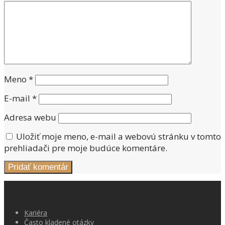
Meno
*
E-mail
*
Adresa webu
Uložiť moje meno, e-mail a webovú stránku v tomto
prehliadači pre moje budúce komentáre.
Kariéra
Často kladené otázky