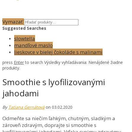
Vymazať
Suggested Searches
slowtella
mandľové maslo
lieskovce v bielej čokoláde s malinami
press
Enter
to search
Výsledky vyhľadávania:
Nenájdené žiadne
produkty.
Smoothie s lyofilizovanými
jahodami
By
Tatiana Gernátová
on 03.02.2020
Odmeňte sa niečím ľahkým, chutným, sladkým a
zároveň zdravým, doprajte si smoothie s
lyofilizovanými jahodami. Vďaka svojmu zdravému