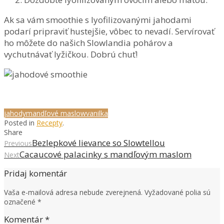
Ak sa vám smoothie s lyofilizovanými jahodami
podarí pripraviť hustejšie, vôbec to nevadí. Servírovať
ho môžete do našich Slowlandia pohárov a
vychutnávať lyžičkou. Dobrú chuť!
jahody
mandľové maslow
vanilka
Posted in
Recepty
.
Share
Bezlepkové lievance so Slowtellou
Previous
Cacaucové palacinky s mandľovým maslom
Next
Pridaj komentár
Vaša e-mailová adresa nebude zverejnená.
Vyžadované polia sú
označené
*
Komentár
*