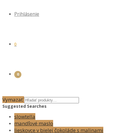
Prihlásenie
0
0
Vymazať
Suggested Searches
slowtella
mandľové maslo
lieskovce v bielej čokoláde s malinami