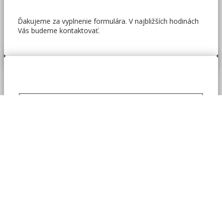
Ďakujeme za vyplnenie formulára. V najbližších hodinách
Vás budeme kontaktovať.
Chceme výnimočné darčeky
Nech už sú Vaše predstavy a rozpočet akékoľvek, stačí
ak vyplníte nezáväzný dopytový formulár nižšie a naši
špecialisti Vás budú kontaktovať. Ste v dobrých rukách.