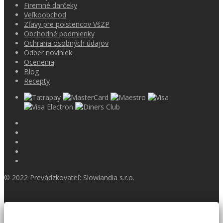
Firemné darčeky
Veľkoobchod
Zľavy pre poistencov VšZP
Obchodné podmienky
Ochrana osobných údajov
Odber noviniek
Ocenenia
Blog
Recepty
© 2022 Prevádzkovateľ: Slowlandia s.r.o.