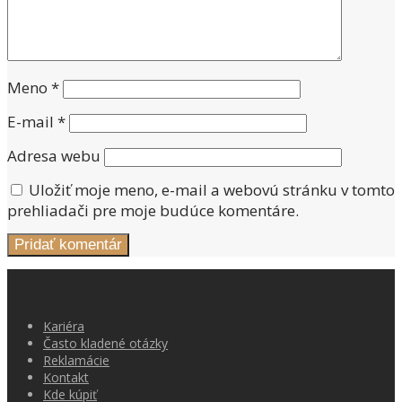
Meno
*
E-mail
*
Adresa webu
Uložiť moje meno, e-mail a webovú stránku v tomto
prehliadači pre moje budúce komentáre.
Kariéra
Často kladené otázky
Reklamácie
Kontakt
Kde kúpiť