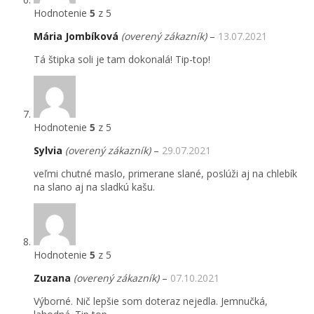
Hodnotenie
5
z 5
Mária Jombíková
(overený zákazník)
–
13.07.2021
Tá štipka soli je tam dokonalá! Tip-top!
Hodnotenie
5
z 5
Sylvia
(overený zákazník)
–
29.07.2021
veľmi chutné maslo, primerane slané, poslúži aj na chlebík
na slano aj na sladkú kašu.
Hodnotenie
5
z 5
Zuzana
(overený zákazník)
–
07.10.2021
Výborné. Nič lepšie som doteraz nejedla. Jemnučká,