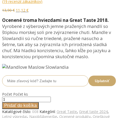
(
19
recenzií zákazníkov)
13,90
€
11,12
€
Ocenené troma hviezdami na Great Taste 2018.
Vyrobené z výberových jemne pražených mandlí so
štipkou morskej soli pre zvýraznenie chuti. Mandle v
Slowlandii sú ručne triedené, pražené nasucho a
šetrne, tak aby sa zvýraznila ich prirodzená sladká
chuť. Má hladkú konzistenciu, ľahko kĺže po jazyku a
konzistenciou pripomína skutočné maslo.
Uplatniť
Počet
Počet ks
Pridať do košíka
Katalógové číslo:
008
Kategórií:
Great Taste
,
Great taste 2024
,
Letný výpredaj
,
Najobľúbenejšie
,
Ocenené produkty
,
Orieškové