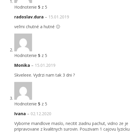
Hodnotenie
5
z 5
radoslav.dura
–
15.01.2019
veľmi chutné a hutné 🙂
Hodnotenie
5
z 5
Monika
–
15.01.2019
Skveleee. Vydrzi nam tak 3 dni ?
Hodnotenie
5
z 5
Ivana
–
02.12.2020
Vyborne mandlove maslo, necitit ziadnu pachut, vidno ze je
pripravovane z kvalitnych surovin. Pouzivam 1 cajovu lyzicku