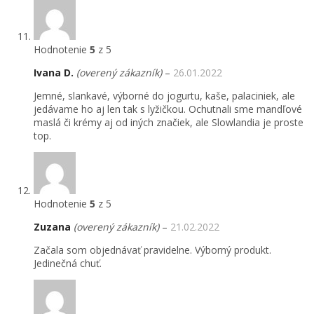
Hodnotenie
5
z 5
Ivana D.
(overený zákazník)
–
26.01.2022
Jemné, slankavé, výborné do jogurtu, kaše, palaciniek, ale
jedávame ho aj len tak s lyžičkou. Ochutnali sme mandľové
maslá či krémy aj od iných značiek, ale Slowlandia je proste
top.
Hodnotenie
5
z 5
Zuzana
(overený zákazník)
–
21.02.2022
Začala som objednávať pravidelne. Výborný produkt.
Jedinečná chuť.