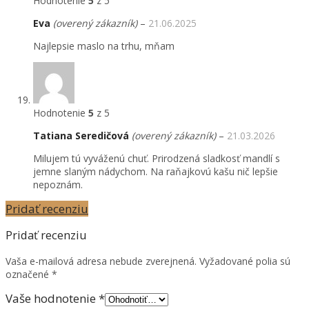
Hodnotenie
5
z 5
Eva
(overený zákazník)
–
21.06.2025
Najlepsie maslo na trhu, mňam
Hodnotenie
5
z 5
Tatiana Seredičová
(overený zákazník)
–
21.03.2026
Milujem tú vyváženú chuť. Prirodzená sladkosť mandlí s
jemne slaným nádychom. Na raňajkovú kašu nič lepšie
nepoznám.
Pridať recenziu
Pridať recenziu
Vaša e-mailová adresa nebude zverejnená.
Vyžadované polia sú
označené
*
Vaše hodnotenie
*