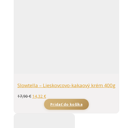
Slowtella – Lieskovcovo-kakaový krém 400g
17,90
€
14,32
€
Pridať do košíka