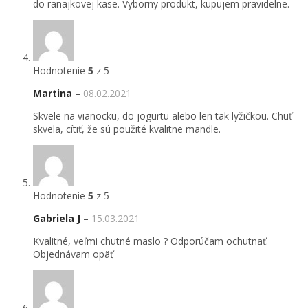
do ranajkovej kase. Vyborny produkt, kupujem pravidelne.
Hodnotenie
5
z 5
Martina
–
08.02.2021
Skvele na vianocku, do jogurtu alebo len tak lyžičkou. Chuť
skvela, cítiť, že sú použité kvalitne mandle.
Hodnotenie
5
z 5
Gabriela J
–
15.03.2021
Kvalitné, veľmi chutné maslo ? Odporúčam ochutnať.
Objednávam opäť