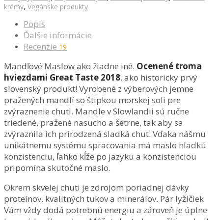
krémy
,
Vegánske produkty
Popis
Ďalšie informácie
Recenzie
19
Mandľové Maslow ako žiadne iné.
Ocenené troma
hviezdami Great Taste 2018
, ako historicky prvý
slovenský produkt! Vyrobené z výberových jemne
pražených mandlí so štipkou morskej soli pre
zvýraznenie chuti. Mandle v Slowlandii sú ručne
triedené, pražené nasucho a šetrne, tak aby sa
zvýraznila ich prirodzená sladká chuť. Vďaka nášmu
unikátnemu systému spracovania má maslo hladkú
konzistenciu, ľahko kĺže po jazyku a konzistenciou
pripomína skutočné maslo.
Okrem skvelej chuti je zdrojom poriadnej dávky
proteínov, kvalitných tukov a minerálov. Pár lyžičiek
Vám vždy dodá potrebnú energiu a zároveň je úplne