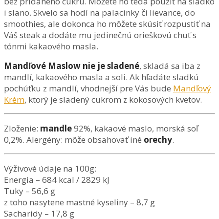
bez pridaného cukru. Môžete ho teda použiť na sladko
i slano. Skvelo sa hodí na palacinky či lievance, do
smoothies, ale dokonca ho môžete skúsiť rozpustiť na
Váš steak a dodáte mu jedinečnú orieškovú chuť s
tónmi kakaového masla.
Mandľové Maslow nie je sladené
, skladá sa iba z
mandlí, kakaového masla a soli. Ak hľadáte sladkú
pochúťku z mandlí, vhodnejší pre Vás bude
Mandľový
Krém
, ktorý je sladený cukrom z kokosových kvetov.
Zloženie:
mandle
92%, kakaové maslo, morská soľ
0,2%. Alergény: môže obsahovať iné
orechy
.
Výživové údaje na 100g:
Energia – 684 kcal / 2829 kJ
Tuky – 56,6 g
z toho nasytene mastné kyseliny – 8,7 g
Sacharidy – 17,8 g