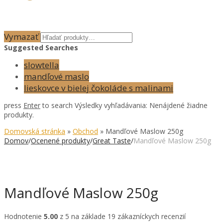
Vymazať
Suggested Searches
slowtella
mandľové maslo
lieskovce v bielej čokoláde s malinami
press
Enter
to search
Výsledky vyhľadávania:
Nenájdené žiadne
produkty.
Domovská stránka
»
Obchod
»
Mandľové Maslow 250g
Domov
/
Ocenené produkty
/
Great Taste
/
Mandľové Maslow 250g
Mandľové Maslow 250g
Hodnotenie
5.00
z 5 na základe
19
zákazníckych recenzií