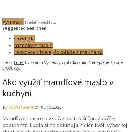
Vymazať
Suggested Searches
slowtella
mandľové maslo
lieskovce v bielej čokoláde s malinami
press
Enter
to search
Výsledky vyhľadávania:
Nenájdené žiadne
produkty.
Ako využiť mandľové maslo v
kuchyni
By
Michal Repík
on 05.10.2020
Mandľové maslo sa v súčasnosti teší čoraz väčšej
popularite. Ľudia si ho obľubujú nielen kvôli výbornej
chuti, ale aj zdravotnému prínosu. Viete, ako využiť