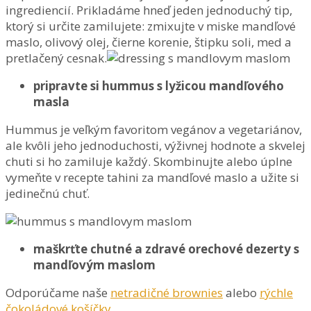
ingrediencií. Prikladáme hneď jeden jednoduchý tip,
ktorý si určite zamilujete: zmixujte
v miske mandľové
maslo, olivový olej, čierne korenie, štipku soli, med a
pretlačený cesnak.
pripravte si hummus s lyžicou mandľového
masla
Hummus je veľkým favoritom vegánov a vegetariánov,
ale kvôli jeho jednoduchosti, výživnej hodnote a skvelej
chuti si ho zamiluje každý. Skombinujte alebo úplne
vymeňte v recepte tahini za mandľové maslo a užite si
jedinečnú chuť.
maškrťte chutné a zdravé orechové dezerty s
mandľovým maslom
Odporúčame naše
netradičné brownies
alebo
rýchle
čokoládové košíčky.