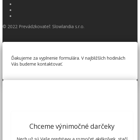
© 2022 Prevádzkovateľ: Slowlandia s.r.o.
Ďakujeme za vyplnenie formulára. V najbližších hodinách
Vás budeme kontaktovať.
Chceme výnimočné darčeky
Nech už sú Vaše predstavy a rozpočet akékoľvek, stačí