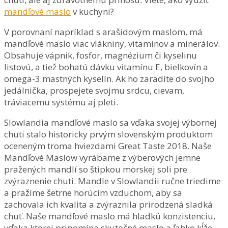
mandľové maslo
v kuchyni?
V porovnaní napríklad s arašidovým maslom, má
mandľové maslo viac vlákniny, vitamínov a minerálov.
Obsahuje vápnik, fosfor, magnézium či kyselinu
listovú, a tiež bohatú dávku vitamínu E, bielkovín a
omega-3 mastných kyselín. Ak ho zaradíte do svojho
jedálnička, prospejete svojmu srdcu, cievam,
tráviacemu systému aj pleti.
Slowlandia mandľové maslo sa vďaka svojej výbornej
chuti stalo historicky prvým slovenským produktom
oceneným troma hviezdami Great Taste 2018. Naše
Mandľové Maslow vyrábame z výberových jemne
pražených mandlí so štipkou morskej soli pre
zvýraznenie chuti. Mandle v Slowlandii ručne triedime
a pražíme šetrne horúcim vzduchom, aby sa
zachovala ich kvalita a zvýraznila prirodzená sladká
chuť. Naše mandľové maslo má hladkú konzistenciu,
vďaka ktorej pripomína skutočné maslo a ľahko kĺže