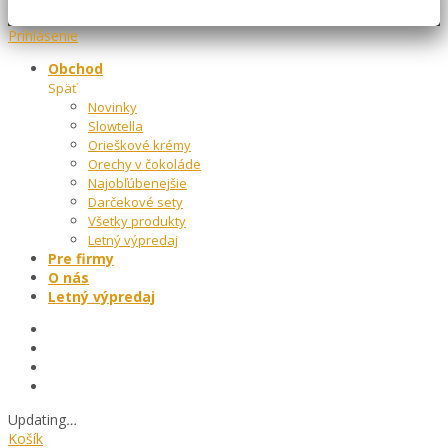
Prihlásenie
Obchod
Späť
Novinky
Slowtella
Orieškové krémy
Orechy v čokoláde
Najobľúbenejšie
Darčekové sety
Všetky produkty
Letný výpredaj
Pre firmy
O nás
Letný výpredaj
Updating
…
Košík