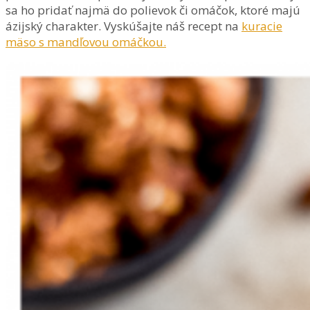
sa ho pridať najmä do polievok či omáčok, ktoré majú
ázijský charakter. Vyskúšajte náš recept na
kuracie
mäso s mandľovou omáčkou.