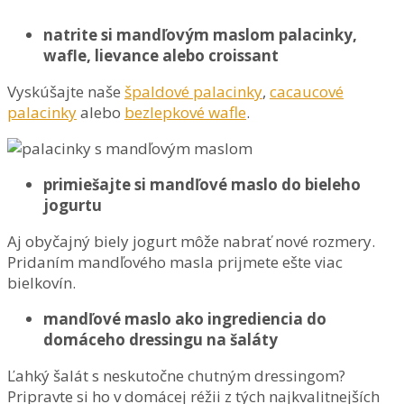
natrite si mandľovým maslom palacinky,
wafle, lievance alebo croissant
Vyskúšajte naše
špaldové palacinky
,
cacaucové
palacinky
alebo
bezlepkové wafle
.
primiešajte si mandľové maslo do bieleho
jogurtu
Aj obyčajný biely jogurt môže nabrať nové rozmery.
Pridaním mandľového masla prijmete ešte viac
bielkovín.
mandľové maslo ako ingrediencia do
domáceho dressingu na šaláty
Ľahký šalát s neskutočne chutným dressingom?
Pripravte si ho v domácej réžii z tých najkvalitnejších